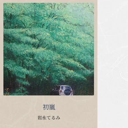
初嵐
岩永てるみ