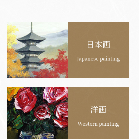
対
象:
日本画
Japanese painting
洋画
Western painting