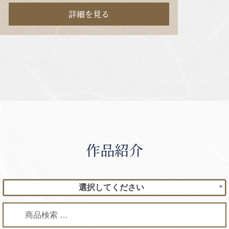
詳細を見る
作品紹介
選択してください
検
検
索
索