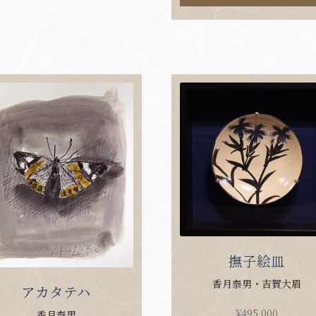
撫子絵皿
香月泰男・吉賀大眉
アカタテハ
¥
495,000
香月泰男