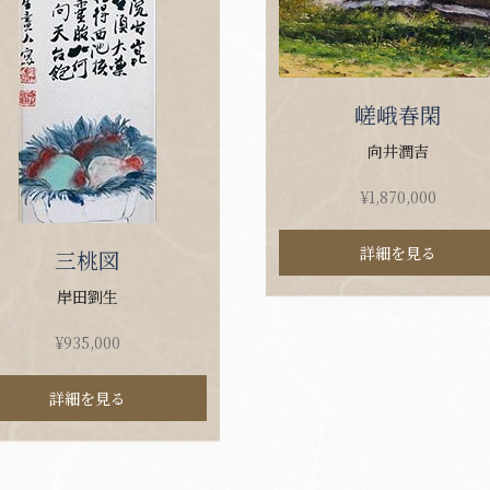
嵯峨春閑
向井潤吉
¥
1,870,000
詳細を見る
三桃図
岸田劉生
¥
935,000
詳細を見る