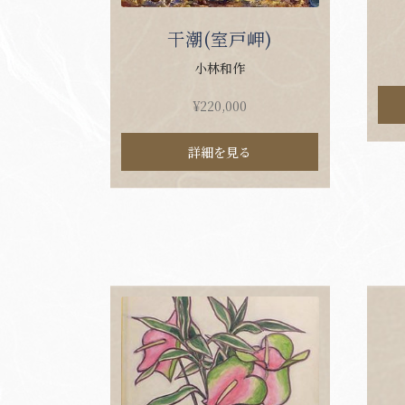
干潮(室戸岬)
小林和作
¥
220,000
詳細を見る