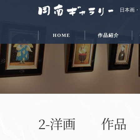
日本画・
HOME
作品紹介
2-洋画 作品