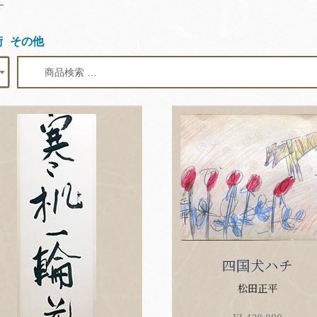
Sorted
す
by
latest
術
その他
検
検
索
索
対
象:
四国犬ハチ
松田正平