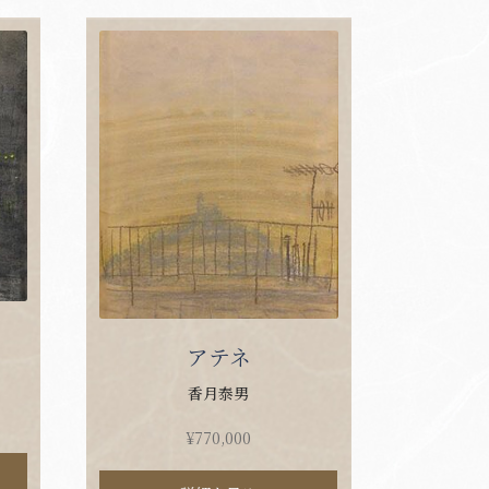
アテネ
香月泰男
¥
770,000