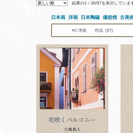
結果の1～30/97を表示していま
日本画
洋画
日本陶磁
備前焼
古美
×
2-洋画 作品 (97)
花咲くバルコニー
大城真人