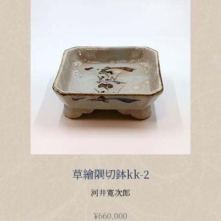
草繪隅切鉢kk-2
河井寛次郎
¥
660,000