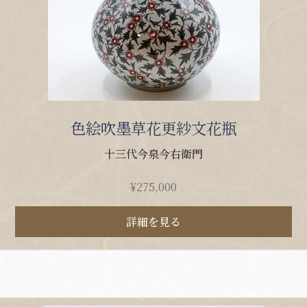
色絵吹墨草花更紗文花瓶
十三代今泉今右衛門
¥
275,000
詳細を見る