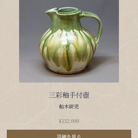
三彩釉手付壺
船木研児
¥
132,000
詳細を見る