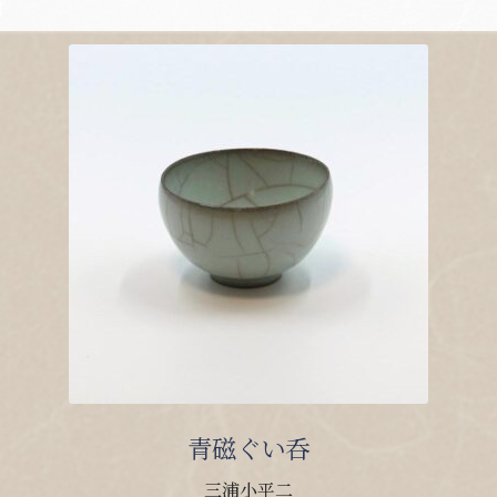
青磁ぐい呑
三浦小平二