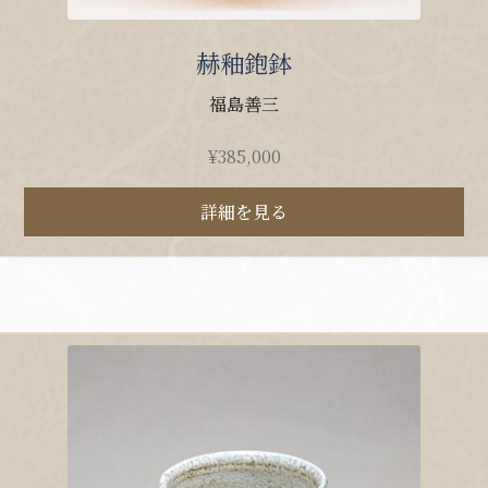
赫釉鉋鉢
福島善三
¥
385,000
詳細を見る