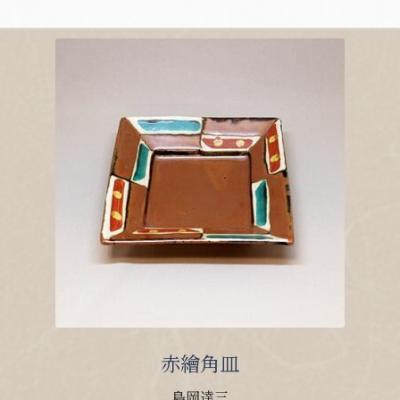
赤繪角皿
島岡達三