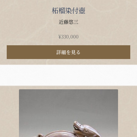
柘榴染付壺
近藤悠三
¥
330,000
詳細を見る