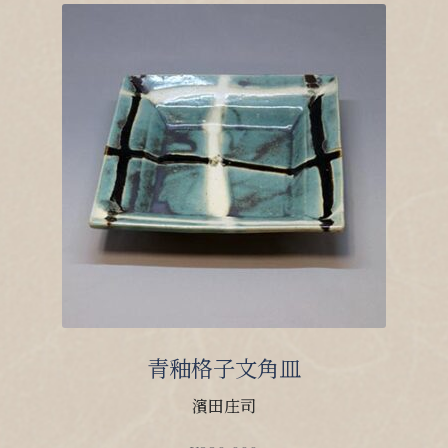
青釉格子文角皿
濱田庄司