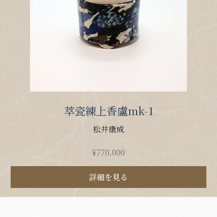
萃瓷練上香盧mk-1
松井康成
¥
770,000
詳細を見る