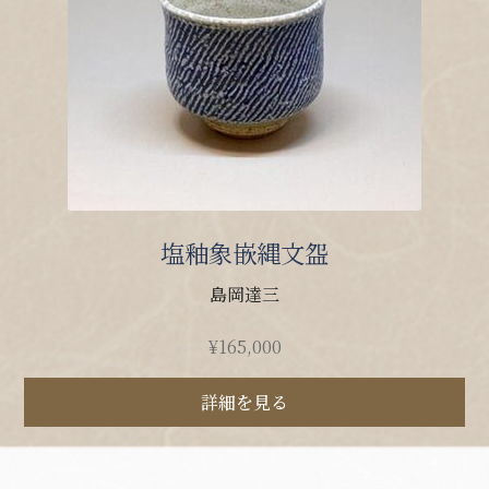
塩釉象嵌縄文盌
島岡達三
¥
165,000
詳細を見る