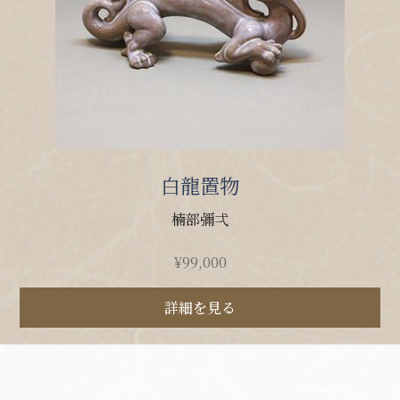
白龍置物
楠部彌弌
¥
99,000
詳細を見る