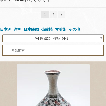
結果の1～30/44を表示しています
by
latest
1
2
日本画
洋画
日本陶磁
備前焼
古美術
その他
×
4-陶磁器 作品 (44)
検
検
索
索
対
象: