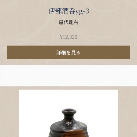
伊部酒呑yg-3
屋代剛右
¥
12,320
詳細を見る