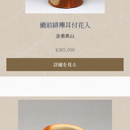
備前緋襷耳付花入
金重素山
¥
385,000
詳細を見る