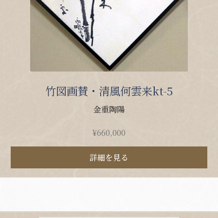
竹図画賛・清風何雲来kt-5
金重陶陽
¥
660,000
詳細を見る