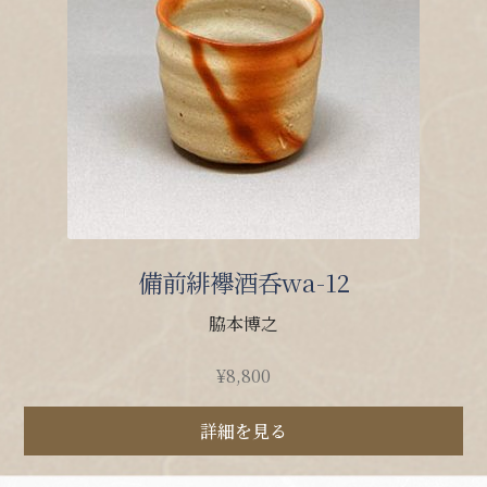
備前緋襷酒呑wa-12
脇本博之
¥
8,800
詳細を見る