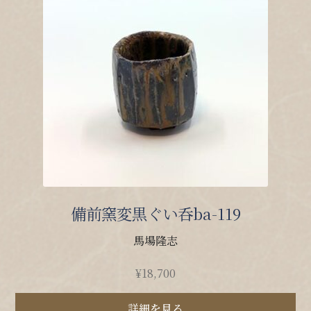
備前窯変黒ぐい呑ba-119
馬場隆志
¥
18,700
詳細を見る