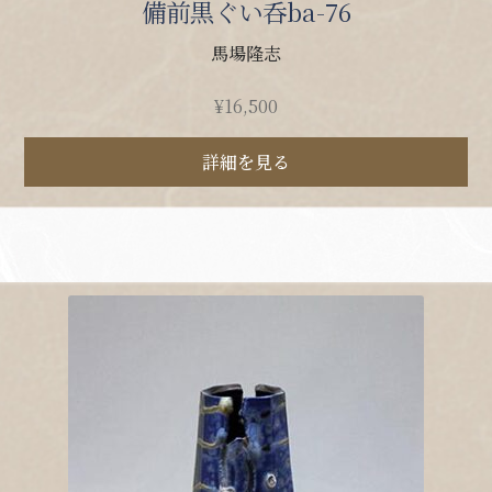
備前黒ぐい呑ba-76
馬場隆志
¥
16,500
詳細を見る