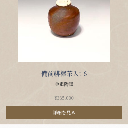
備前緋襷茶入t-6
金重陶陽
¥
385,000
詳細を見る