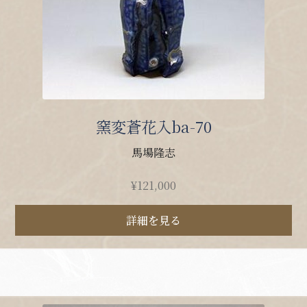
窯変蒼花入ba-70
馬場隆志
¥
121,000
詳細を見る