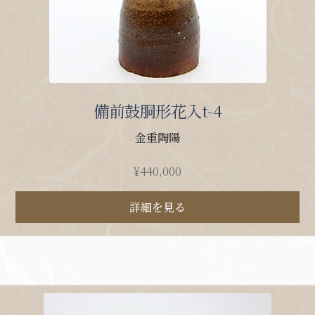
備前鼓胴形花入t-4
金重陶陽
¥
440,000
詳細を見る