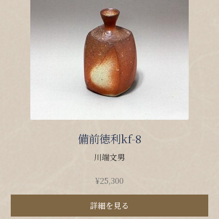
備前徳利kf-8
川端文男
¥
25,300
詳細を見る