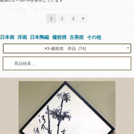
結果の1～30/74を表示しています
by
latest
1
2
3
日本画
洋画
日本陶磁
備前焼
古美術
その他
×
3-備前焼 作品 (74)
検
検
索
索
対
象: