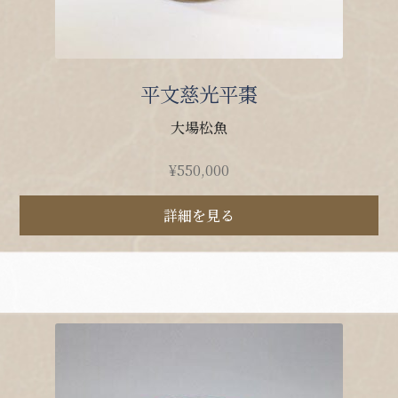
平文慈光平棗
大場松魚
¥
550,000
詳細を見る