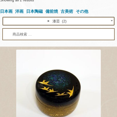
Showing all 2 results
by
日本画
洋画
日本陶磁
備前焼
古美術
その他
latest
×
漆芸 (2)
検
検
索
索
対
象: