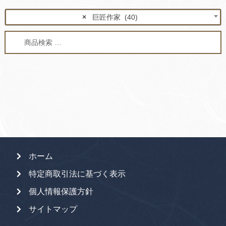
×
巨匠作家 (40)
検
検
索
索
対
象:
ホーム
特定商取引法に基づく表示
個人情報保護方針
サイトマップ