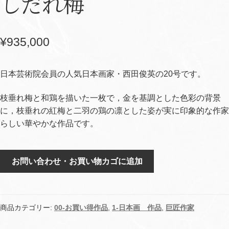
しだれ梅
¥
935,000
日本芸術院会員の人気日本画家・西田俊英の20号です。
枝垂れ梅と和鶏を描いた一枚で，金を基調とした色彩の背景
に，枝垂れの紅梅と二羽の鶏の凛とした姿が実に印象的な作家
らしい華やかな作品です。
し
お問い合わせ・お買い物カゴに追加
だ
れ
梅
個
商品カテゴリー:
00-お買い得作品
,
1-日本画 作品
,
巨匠作家