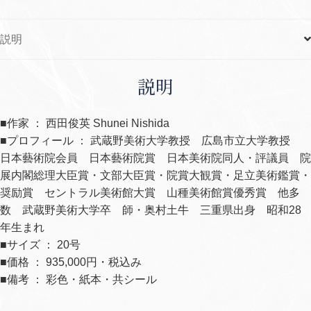
説明
説明
■作家 ： 西田俊英 Shunei Nishida
■プロフィール ： 武蔵野美術大学教授 広島市立大学教授
日本藝術院会員 日本藝術院賞 日本美術院同人・評議員 院
展内閣総理大臣賞・文部大臣賞・院賞大観賞・足立美術鑑賞・
奨励賞 セントラル美術館大賞 山種美術館賞優秀賞 他多
数 武蔵野美術大学卒 師・奥村土牛 三重県出身 昭和28
年生まれ
■サイズ ： 20号
■価格 ： 935,000円・税込み
■備考 ： 彩色・紙本・共シール