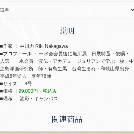
説明
説明
■作家 ： 中川力 Riki Nakagawa
■プロフィール ： 一水会会員後に無所属 日展特選・依嘱・
入選 一水会賞 渡仏・アカデミージュリアンで学ぶ 校・中
之島洋画研究所 師・有島生馬 台湾生まれ・和歌山県出身
平成6年逝去 享年76歳
■サイズ ： 8号
■価格 ：
99,000円・税込み
■備考 ： 油彩・キャンバス
関連商品