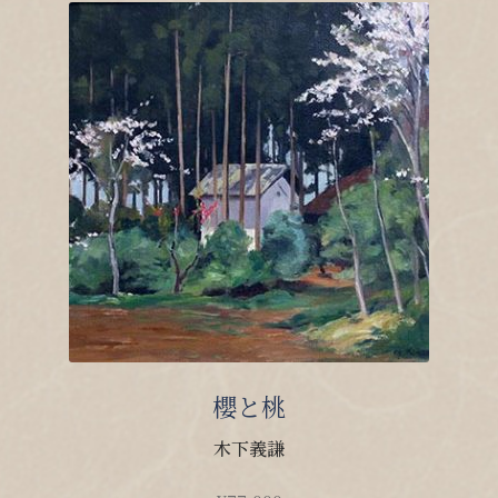
櫻と桃
木下義謙