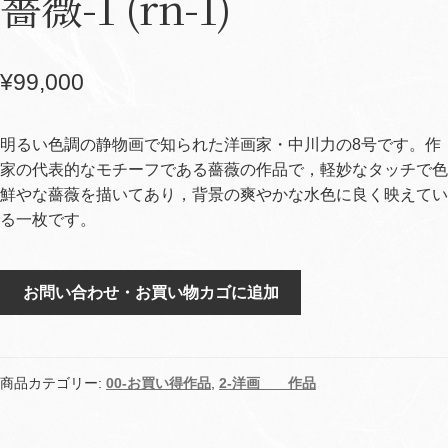
薔薇-1 (rn-1)
¥
99,000
明るい色調の静物画で知られた洋画家・中川力の8号です。作
家の代表的なモチーフである薔薇の作品で，軽妙なタッチで色
鮮やな薔薇を描いてあり，背景の爽やかな水色に良く映えてい
る一枚です。
薔
お問い合わせ・お買い物カゴに追加
薇-1
(rn-
1)
個
商品カテゴリー:
00-お買い得作品
,
2-洋画 作品