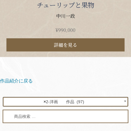
チューリップと果物
中川一政
¥
990,000
詳細を見る
作品紹介に戻る
×
2-洋画 作品 (97)
検
検
索
索
対