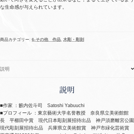
な生命感が与えられています。
商品カテゴリー:
6-その他 作品
,
木彫・彫刻
説明
説明
■作家 ：籔内佐斗司 Satoshi Yabuuchi
■プロフィール ：東京藝術大学名誉教授 奈良県立美術館館
長 平櫛田中賞 現代日本彫刻展招待出品 神戸須磨離宮公園
現代彫刻展招待出品 兵庫県立美術館賞 神戸市緑化芸術賞