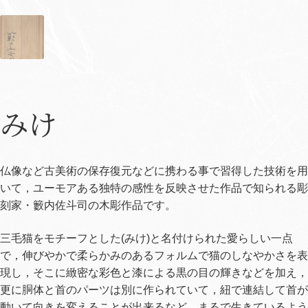
みけ
仏像など古美術の保存復元などに携わる事で習得した技術を用
いて，ユーモアある独特の感性を反映させた作品で知られる彫
刻家・籔内佐斗司の木彫作品です。
三毛猫をモチーフとした(みけ)と名付けられた愛らしい一点
で，伸びやかで柔らかみのあるフォルムで猫のしなやかさを表
現し，そこに緻密な彩色と漆による黒の目の輝きなどを加え，
更に胴体と首のパーツは別に作られていて，紐で連結して首が
動いて向きを変えることが出来るなど，まるで生きているよう