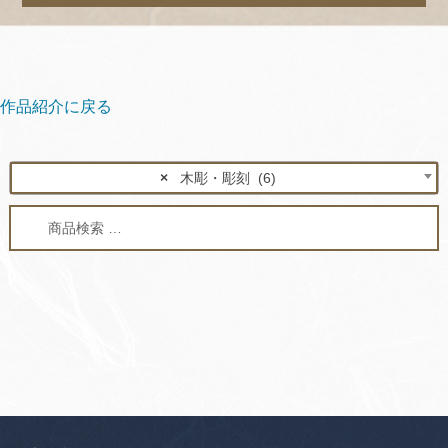
作品紹介に戻る
×
木彫・彫刻 (6)
検
検
索
索
対
象: