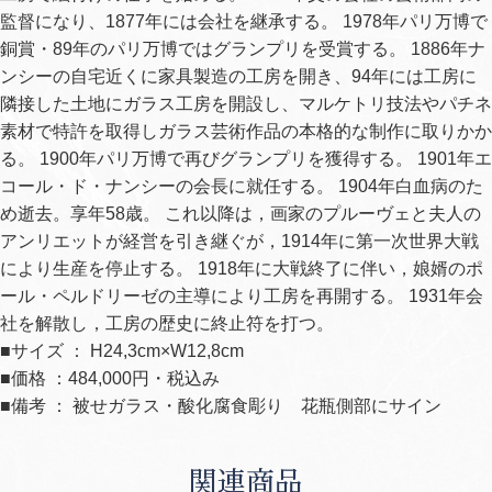
監督になり、1877年には会社を継承する。 1978年パリ万博で
銅賞・89年のパリ万博ではグランプリを受賞する。 1886年ナ
ンシーの自宅近くに家具製造の工房を開き、94年には工房に
隣接した土地にガラス工房を開設し、マルケトリ技法やパチネ
素材で特許を取得しガラス芸術作品の本格的な制作に取りかか
る。 1900年パリ万博で再びグランプリを獲得する。 1901年エ
コール・ド・ナンシーの会長に就任する。 1904年白血病のた
め逝去。享年58歳。 これ以降は，画家のプルーヴェと夫人の
アンリエットが経営を引き継ぐが，1914年に第一次世界大戦
により生産を停止する。 1918年に大戦終了に伴い，娘婿のポ
ール・ペルドリーゼの主導により工房を再開する。 1931年会
社を解散し，工房の歴史に終止符を打つ。
■サイズ ： H24,3cm×W12,8cm
■価格 ：484,000円・税込み
■備考 ： 被せガラス・酸化腐食彫り 花瓶側部にサイン
関連商品