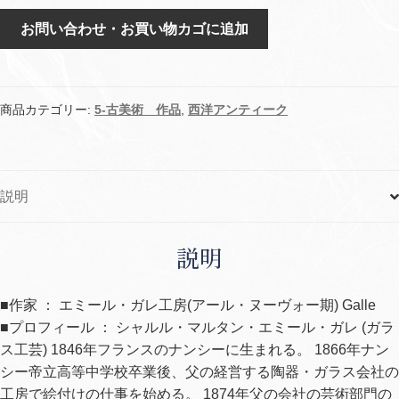
シ
お問い合わせ・お買い物カゴに追加
ク
ラ
メ
ン
商品カテゴリー:
5-古美術 作品
,
西洋アンティーク
文
花
瓶-24
説明
個
説明
■作家 ： エミール・ガレ工房(アール・ヌーヴォー期) Galle
■プロフィール ： シャルル・マルタン・エミール・ガレ (ガラ
ス工芸) 1846年フランスのナンシーに生まれる。 1866年ナン
シー帝立高等中学校卒業後、父の経営する陶器・ガラス会社の
工房で絵付けの仕事を始める。 1874年父の会社の芸術部門の