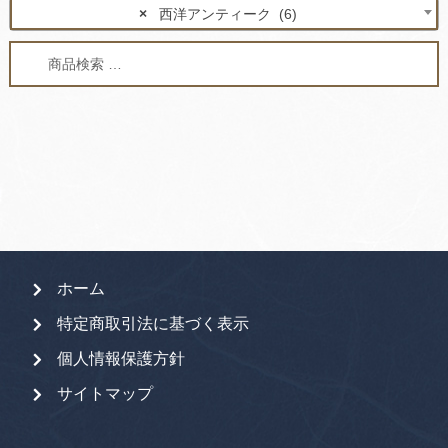
×
西洋アンティーク (6)
検
検
索
索
対
象:
ホーム
特定商取引法に基づく表示
個人情報保護方針
サイトマップ