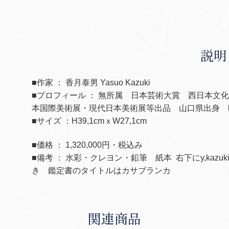
ー
個
説明
■作家 ： 香月泰男 Yasuo Kazuki
■プロフィール ： 無所属 日本芸術大賞 西日本文
本国際美術展・現代日本美術展等出品 山口県出身 昭
■サイズ ：H39,1cmｘW27,1cm
■価格 ： 1,320,000円・税込み
■備考 ： 水彩・クレヨン・鉛筆 紙本 右下に
y,kazuk
き 鑑定書のタイトルはカサブランカ
関連商品