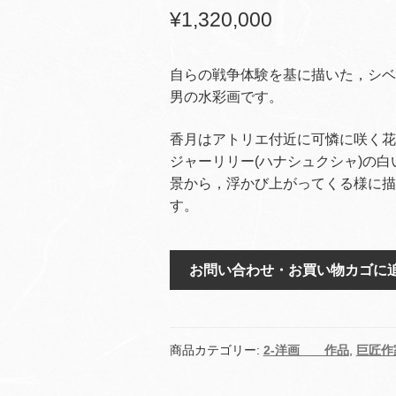
¥
1,320,000
自らの戦争体験を基に描いた，シベ
男の水彩画です。
香月はアトリエ付近に可憐に咲く花
ジャーリリー(ハナシュクシャ)の
景から，浮かび上がってくる様に描
す。
ジ
お問い合わせ・お買い物カゴに
ン
ジ
ャ
ー
商品カテゴリー:
2-洋画 作品
,
巨匠作
リ
リ