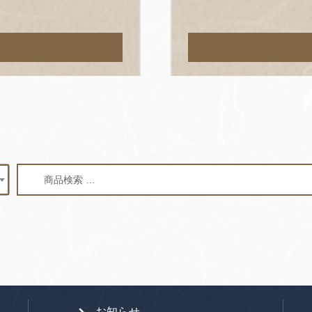
検
検
索
索
対
象:
お知らせ