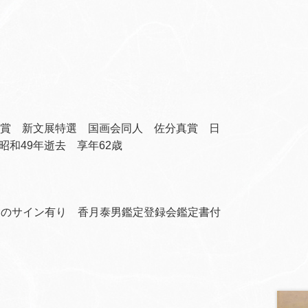
化賞 新文展特選 国画会同人 佐分真賞 日
和49年逝去 享年62歳
i
のサイン有り 香月泰男鑑定登録会鑑定書付