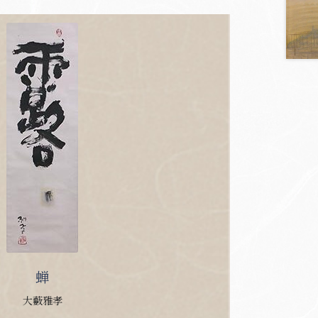
蝉
大藪雅孝