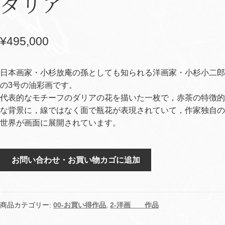
ダリア
¥
495,000
日本画家・小杉放庵の孫としても知られる洋画家・小杉小二郎
の3号の油彩画です。
代表的なモチーフのダリアの花を描いた一枚で，赤茶の特徴的
な背景に，線ではなく面で瓶花が表現されていて，作家独自の
世界が画面に展開されています。
ダ
お問い合わせ・お買い物カゴに追加
リ
ア
個
商品カテゴリー:
00-お買い得作品
,
2-洋画 作品