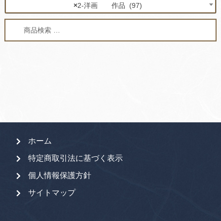
×
2-洋画 作品 (97)
検
検
索
索
対
象:
ホーム
特定商取引法に基づく表示
個人情報保護方針
サイトマップ