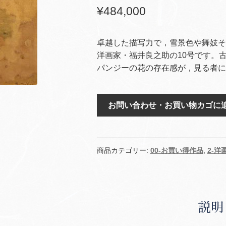
¥
484,000
卓越した描写力で，雪景色や舞妓そ
洋画家・福井良之助の10号です。
パンジーの花の存在感が，見る者に
パ
お問い合わせ・お買い物カゴに
ン
ジ
ー
個
商品カテゴリー:
00-お買い得作品
,
2-
説明