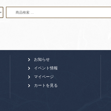
検
検
索
索
対
象:
お知らせ
イベント情報
マイページ
カートを見る