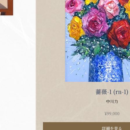
薔薇-1 (rn-1)
中川力
¥
99,000
詳細を見る