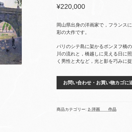
¥
220,000
岡山県出身の洋画家で，フランスに
彩の大作です。
パリのシテ島に架かるポンヌフ橋の
川の流れと，橋越しに見える日に照
く男性と犬など，光と影を巧みに捉
ポ
お問い合わせ・お買い物カゴに
ン
ヌ
ッ
フ
商品カテゴリー:
2-洋画 作品
個