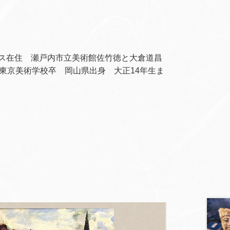
ンス在住 瀬戸内市立美術館佐竹徳と大倉道昌
東京美術学校卒 岡山県出身 大正
14
年生ま