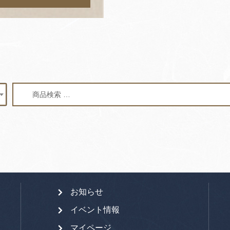
検
検
索
索
対
象:
お知らせ
イベント情報
マイページ