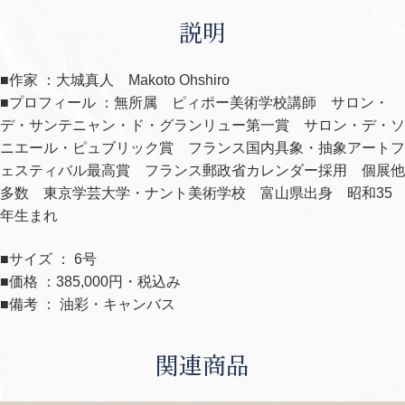
説明
■作家 ：大城真人 Makoto Ohshiro
■プロフィール ：無所属 ピィポー美術学校講師 サロン・
デ・サンテニャン・ド・グランリュー第一賞 サロン・デ・ソ
ニエール・ピュブリック賞 フランス国内具象・抽象アートフ
ェスティバル最高賞 フランス郵政省カレンダー採用 個展他
多数 東京学芸大学・ナント美術学校 富山県出身 昭和35
年生まれ
■サイズ ： 6号
■価格 ：385,000円・税込み
■備考 ： 油彩・キャンバス
関連商品