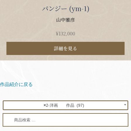
パンジー (ym-1)
山中雅彦
¥
132,000
詳細を見る
作品紹介に戻る
×
2-洋画 作品 (97)
検
検
索
索
対