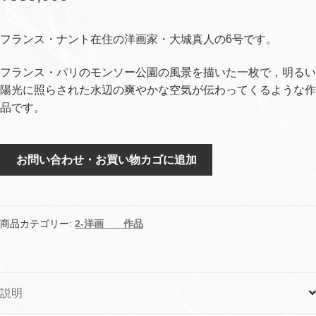
フランス・ナント在住の洋画家・大城真人の6号です。
フランス・パリのモンソー公園の風景を描いた一枚で，明るい
陽光に照らされた水辺の爽やかな空気が伝わってくるような作
品です。
モ
お問い合わせ・お買い物カゴに追加
ン
ソ
ー
公
商品カテゴリー:
2-洋画 作品
園
の
水
説明
辺
個