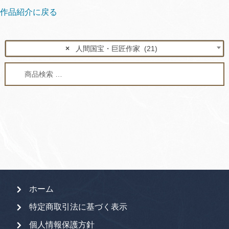
作品紹介に戻る
×
人間国宝・巨匠作家 (21)
検
検
索
索
対
象:
ホーム
特定商取引法に基づく表示
個人情報保護方針