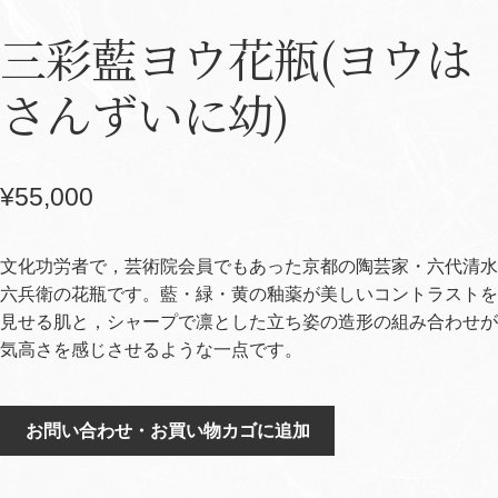
三彩藍ヨウ花瓶(ヨウは
さんずいに幼)
¥
55,000
文化功労者で，芸術院会員でもあった京都の陶芸家・六代清水
六兵衛の花瓶です。藍・緑・黄の釉薬が美しいコントラストを
見せる肌と，シャープで凛とした立ち姿の造形の組み合わせが
気高さを感じさせるような一点です。
三
お問い合わせ・お買い物カゴに追加
彩
藍