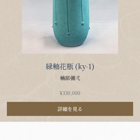
緑釉花瓶 (ky-1)
楠部彌弌
¥
330,000
詳細を見る