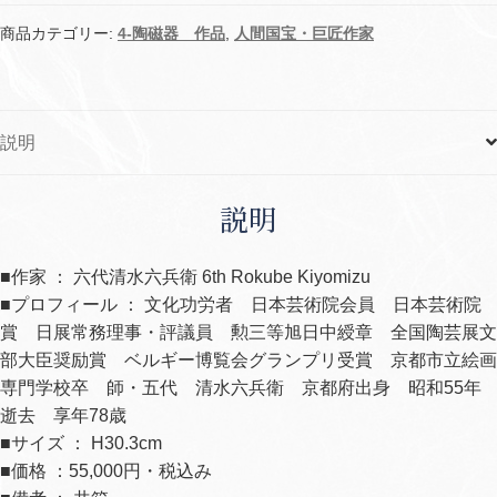
ヨ
ウ
商品カテゴリー:
4-陶磁器 作品
,
人間国宝・巨匠作家
花
瓶
(ヨ
説明
ウ
は
さ
説明
ん
ず
■作家 ： 六代清水六兵衛 6th Rokube Kiyomizu
い
■プロフィール ： 文化功労者 日本芸術院会員 日本芸術院
に
賞 日展常務理事・評議員 勲三等旭日中綬章 全国陶芸展文
幼)
部大臣奨励賞 ベルギー博覧会グランプリ受賞 京都市立絵画
個
専門学校卒 師・五代 清水六兵衛 京都府出身 昭和55年
逝去 享年78歳
■サイズ ： H30.3cm
■価格 ：55,000円・税込み