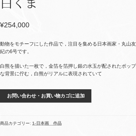
白くま
¥
254,000
動物をモチーフにした作品で，注目を集める日本画家・丸山友
紀の6号です。
白熊を描いた一枚で，金箔を箔押し銀の水玉が配されたポップ
な背景に佇む，白熊がリアルに表現されていて
白
お問い合わせ・お買い物カゴに追加
く
ま
個
商品カテゴリー:
1-日本画 作品