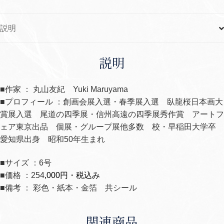
説明
説明
■作家 ： 丸山友紀 Yuki Maruyama
■プロフィール ：創画会展入選・春季展入選 臥龍桜日本画大
賞展入選 尾道の四季展・信州高遠の四季展秀作賞 アートフ
ェア東京出品 個展・グループ展他多数 校・早稲田大学卒
愛知県出身 昭和50年生まれ
■サイズ ：6号
■価格 ：254
,000円・税込み
■備考 ： 彩色・紙本・金箔 共シール
関連商品