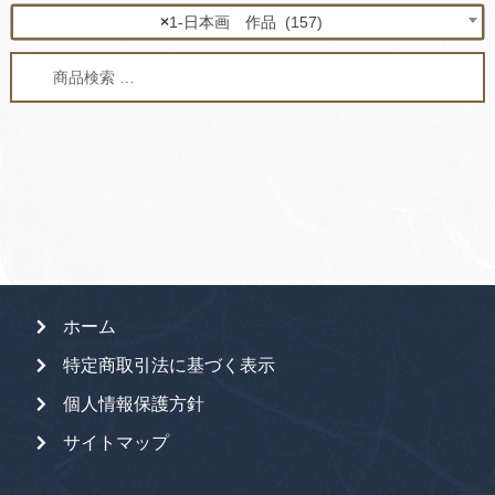
×
1-日本画 作品 (157)
検
検
索
索
対
象:
ホーム
特定商取引法に基づく表示
個人情報保護方針
サイトマップ