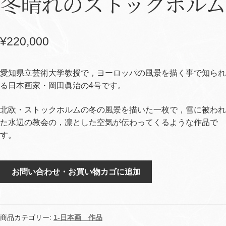
冬晴れのストックホルム
¥
220,000
愛知県立芸術大学教授で，ヨーロッパの風景を描く事で知られ
る日本画家・岡田眞治の4号です。
北欧・ストックホルムの冬の風景を描いた一枚で，雪に被われ
た水辺の教会の，凛とした空気が伝わってくるような作品で
す。
冬
お問い合わせ・お買い物カゴに追加
晴
れ
の
ス
商品カテゴリー:
1-日本画 作品