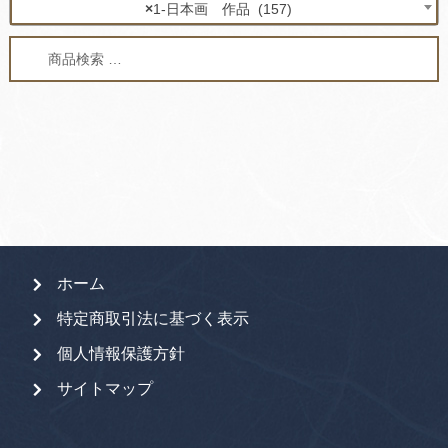
×
1-日本画 作品 (157)
検
検
索
索
対
象:
ホーム
特定商取引法に基づく表示
個人情報保護方針
サイトマップ