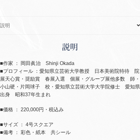
ト
ッ
ク
説明
ホ
ル
ム
説明
個
■作家 ： 岡田眞治 Shinji Okada
■プロフィール ：愛知県立芸術大学教授 日本美術院特待 院
展天心賞・奨励賞 春展入選 個展・グループ展他多数 師・
小山硬・片岡球子 校・愛知県立芸術大学大学院修士 愛知県
出身 昭和37年生まれ
■価格 ： 220,000円・税込み
■サイズ ： 4号スクエア
■備考 ： 彩色・紙本 共シール