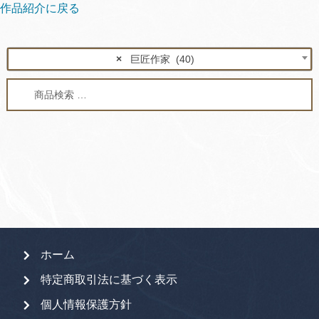
作品紹介に戻る
×
巨匠作家 (40)
検
検
索
索
対
象:
ホーム
特定商取引法に基づく表示
個人情報保護方針