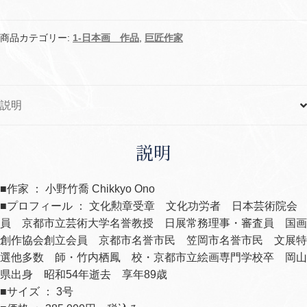
長
瀞
個
商品カテゴリー:
1-日本画 作品
,
巨匠作家
説明
説明
■作家 ： 小野竹喬 Chikkyo Ono
■プロフィール ： 文化勲章受章 文化功労者 日本芸術院会
員 京都市立芸術大学名誉教授 日展常務理事・審査員 国画
創作協会創立会員 京都市名誉市民 笠岡市名誉市民 文展特
選他多数 師・竹内栖鳳 校・京都市立絵画専門学校卒 岡山
県出身 昭和54年逝去 享年89歳
■サイズ ： 3号