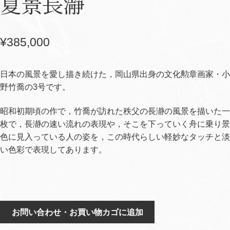
夏景長瀞
¥
385,000
日本の風景を愛し描き続けた，岡山県出身の文化勲章画家・小
野竹喬の3号です。
昭和初期頃の作で，竹喬が訪れた秩父の長瀞の風景を描いた一
枚で，長瀞の速い流れの表現や，そこを下っていく舟に乗り景
色に見入っている人の姿を，この時代らしい軽妙なタッチと淡
い色彩で表現してあります。
夏
お問い合わせ・お買い物カゴに追加
景