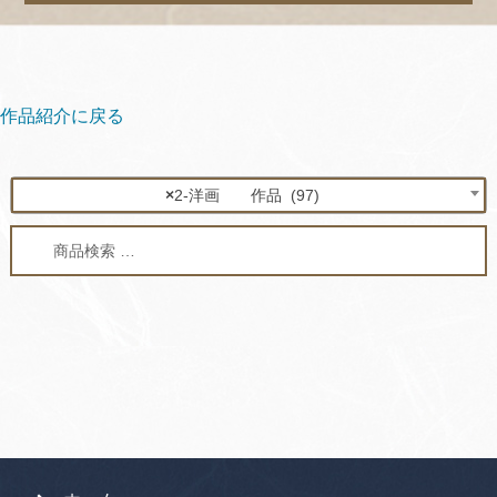
作品紹介に戻る
×
2-洋画 作品 (97)
検
検
索
索
対
象: