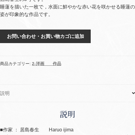
睡蓮を描いた一枚で，水面に鮮やかな赤い花を咲かせる睡蓮の
姿が印象的な作品です。
夢
お問い合わせ・お買い物カゴに追加
み
る
花
個
商品カテゴリー:
2-洋画 作品
説明
説明
■作家 ： 居島春生 Haruo ijima