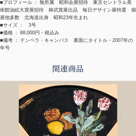
■プロフィール ： 無所属 昭和会展招待 東京セントラル美
術館油絵大賞展招待 林武賞展出品 毎日デザイン展特選 個
展他多数 北海道出身 昭和23年生まれ
■サイズ ： 3号
■価格 ： 88,000円・税込み
■備考 ： テンペラ・キャンバス 裏面にタイトル・2007年の
年号
関連商品