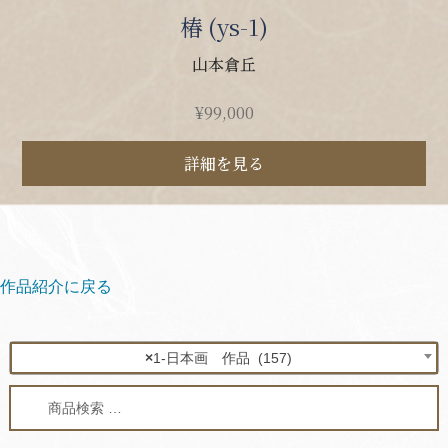
椿 (ys-1)
山本倉丘
¥
99,000
詳細を見る
作品紹介に戻る
×
1-日本画 作品 (157)
検
検
索
索
対