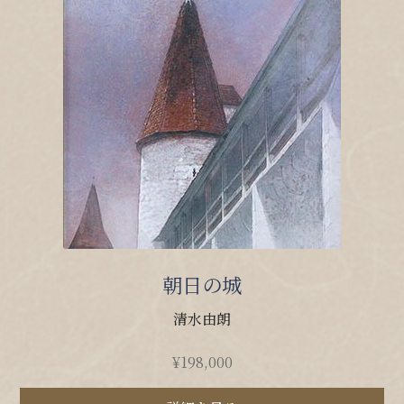
朝日の城
清水由朗
¥
198,000