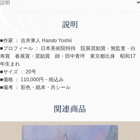
説明
説明
■作家 ： 吉井東人 Haruto Yoshii
■プロフィール ： 日本美術院特待 院展奨励賞・無監査・白
寿賞 春展賞・奨励賞 師・田中青坪 東京都出身 昭和17
年生まれ
■サイズ ： 20号
■価格 ： 110,000円・税込み
■備考 ： 彩色・紙本・共シール
関連商品