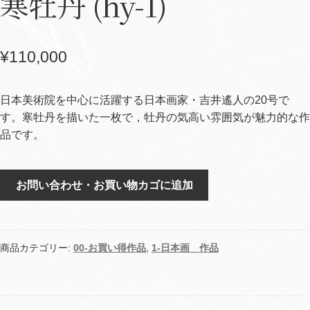
寒牡丹 (hy-1)
¥
110,000
日本美術院を中心に活躍する日本画家・吉井遙人の20号で
す。寒牡丹を描いた一枚で，牡丹の気高い雰囲気が魅力的な作
品です。
寒
お問い合わせ・お買い物カゴに追加
牡
丹
(hy-
1)
商品カテゴリー:
00-お買い得作品
,
1-日本画 作品
個