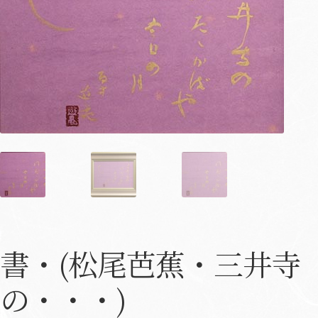
書・(松尾芭蕉・三井寺
の・・・)