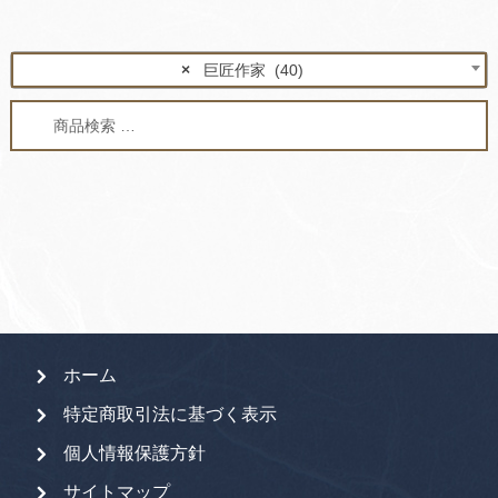
×
巨匠作家 (40)
検
検
索
索
対
象:
ホーム
特定商取引法に基づく表示
個人情報保護方針
サイトマップ