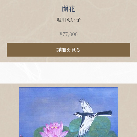
蘭花
堀川えい子
¥
77,000
詳細を見る