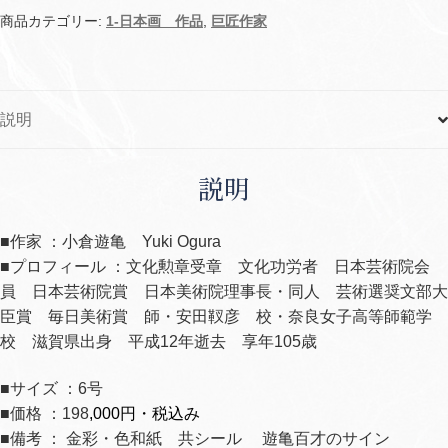
蕉・
商品カテゴリー:
1-日本画 作品
,
巨匠作家
三
井
寺
説明
の・・・)
個
説明
■作家 ：小倉遊亀 Yuki Ogura
■プロフィール ：文化勲章受章 文化功労者 日本芸術院会
員 日本芸術院賞 日本美術院理事長・同人 芸術選奨文部大
臣賞 毎日美術賞 師・安田靫彦 校・奈良女子高等師範学
校 滋賀県出身 平成12年逝去 享年105歳
■サイズ ：6号
■価格 ：198
,000円・税込み
■備考 ： 金彩・色和紙 共シール 遊亀百才のサイン