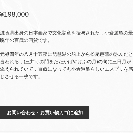
¥
198,000
滋賀県出身の日本画家で文化勲章を授与された，小倉遊亀の最
晩年の百歳の画賛です。
元禄四年の八月十五夜に琵琶湖の船上から松尾芭蕉の詠んだと
言われる，(三井寺の門をたたかばやけふの月)の句に三日月が
添えられていて，百歳になっても小倉遊亀らしいエスプリを感
じさせる一枚です。
書・
お問い合わせ・お買い物カゴに追加
(松
尾
芭