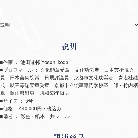
説明
説明
■作家 ： 池田遙邨 Yoson Ikeda
■プロフィール ： 文化勲章受章 文化功労者 日本芸術院会
員 日本芸術院賞 日展評議員 京都市文化功労者 青塔社結
成 勲三等瑞宝章受章 京都市立絵画専門学校卒 師・竹内栖
鳳 岡山県出身 昭和63年逝去
■サイズ ： 6号
■価格 ：440,000円・税込み
■備考 ： 彩色・紙本 共シール
関連商品