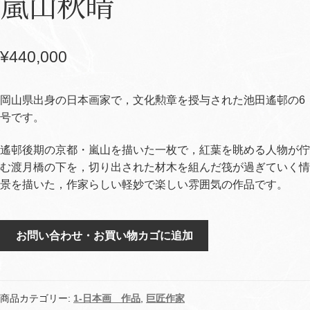
嵐山秋晴
¥
440,000
岡山県出身の日本画家で，文化勲章を授与された池田遙邨の6
号です。
遙邨後期の京都・嵐山を描いた一枚で，紅葉を眺める人物が佇
む渡月橋の下を，切り出された材木を組んだ筏が過ぎていく情
景を描いた，作家らしい軽妙で楽しい雰囲気の作品です。
嵐
お問い合わせ・お買い物カゴに追加
山
秋
晴
個
商品カテゴリー:
1-日本画 作品
,
巨匠作家