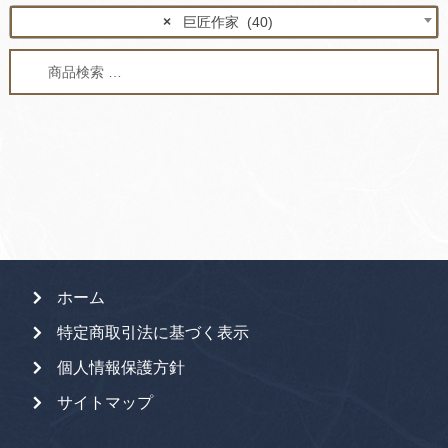
×
巨匠作家 (40)
検
検
索
索
対
象:
ホーム
特定商取引法に基づく表示
個人情報保護方針
サイトマップ