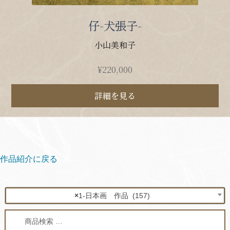
仔-犬張子-
小山美和子
¥
220,000
詳細を見る
作品紹介に戻る
×
1-日本画 作品 (157)
検
検
索
索