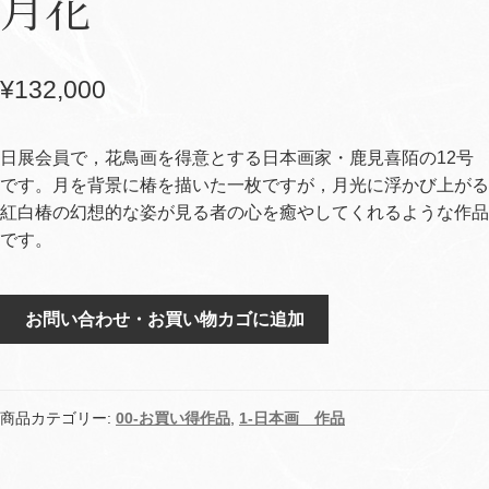
月花
¥
132,000
日展会員で，花鳥画を得意とする日本画家・鹿見喜陌の12号
です。月を背景に椿を描いた一枚ですが，月光に浮かび上がる
紅白椿の幻想的な姿が見る者の心を癒やしてくれるような作品
です。
月
お問い合わせ・お買い物カゴに追加
花
個
商品カテゴリー:
00-お買い得作品
,
1-日本画 作品