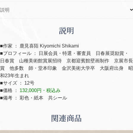
説明
説明
■作家 ： 鹿見喜陌 Kiyomichi Shikami
■プロフィール ： 日展会員・特選・審査員 日春展奨励賞・
日春賞 山種美術館賞展招待 京都迎賓館壁画制作 京展市長
賞 他多数 師・堂本印象 金沢美術大学卒 大阪府出身 昭
和23年生まれ
■サイズ ： 12号
■価格 ：
132,000円・税込み
■備考 ： 彩色・紙本 共シール
関連商品