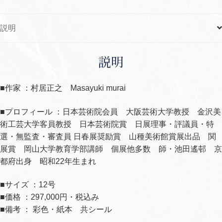
説明
説明
■作家 ：村居正之 Masayuki murai
■プロフィール ：日本芸術院会員 大阪芸術大学教授 金沢美
術工芸大学客員教授 日本芸術院賞 日展理事・評議員・特
選・無監査・審査員 日春展奨励賞 山種美術館賞展出品 関
展賞 岡山大学教育学部講師 個展他多数 師・池田遙邨 京
都府出身 昭和22年生まれ
■サイズ ：12号
■価格 ：297,000円・税込み
■備考 ： 彩色・紙本 共シール