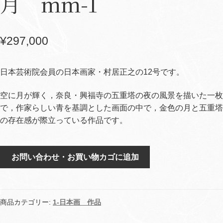
月 mm-1
¥
297,000
日本芸術院会員の日本画家・村居正之の12号です。
空に月が輝く，奈良・興福寺の五重塔の夜の風景を描いた一枚
で，作家らしい青を基調とした画面の中で，金色の月と五重塔
の存在感が際立っている作品です。
月
お問い合わせ・お買い物カゴに追加
mm-
1
個
商品カテゴリー:
1-日本画 作品