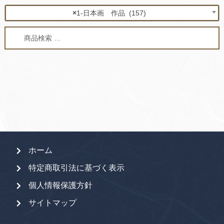
×
1-日本画 作品 (157)
検
検
索
索
対
象:
ホーム
特定商取引法に基づく表示
個人情報保護方針
サイトマップ