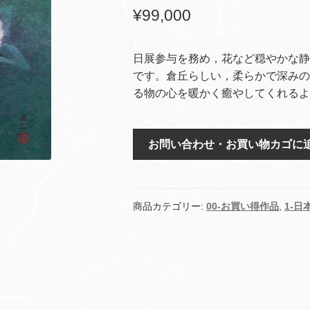
¥
99,000
日展参与を務め，花など穏やかな静
です。倉丘らしい，柔らかで深みの
る物の心を暖かく癒やしてくれるよ
椿
お問い合わせ・お買い物カゴに
(ys-
1)
個
商品カテゴリー:
00-お買い得作品
,
1-日