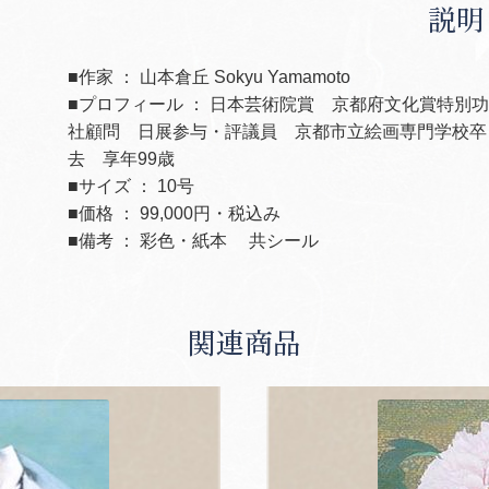
説明
■作家 ： 山本倉丘 Sokyu Yamamoto
■プロフィール ： 日本芸術院賞 京都府文化賞特別
社顧問 日展参与・評議員 京都市立絵画専門学校卒
去 享年99歳
■サイズ ： 10号
■価格 ： 99,000円・税込み
■備考 ： 彩色・紙本 共シール
関連商品