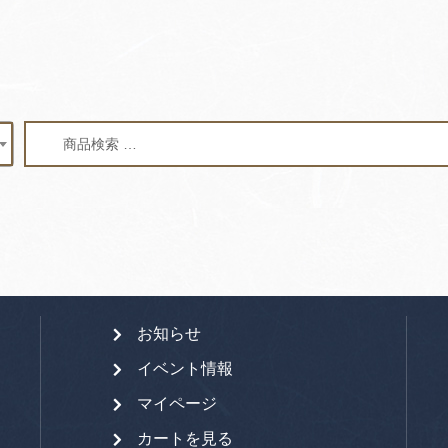
検
検
索
索
対
象:
お知らせ
イベント情報
マイページ
カートを見る