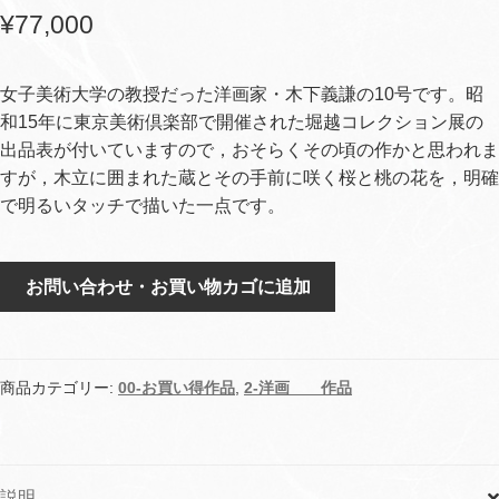
¥
77,000
女子美術大学の教授だった洋画家・木下義謙の10号です。昭
和15年に東京美術倶楽部で開催された堀越コレクション展の
出品表が付いていますので，おそらくその頃の作かと思われま
すが，木立に囲まれた蔵とその手前に咲く桜と桃の花を，明確
で明るいタッチで描いた一点です。
櫻
お問い合わせ・お買い物カゴに追加
と
桃
個
商品カテゴリー:
00-お買い得作品
,
2-洋画 作品
説明