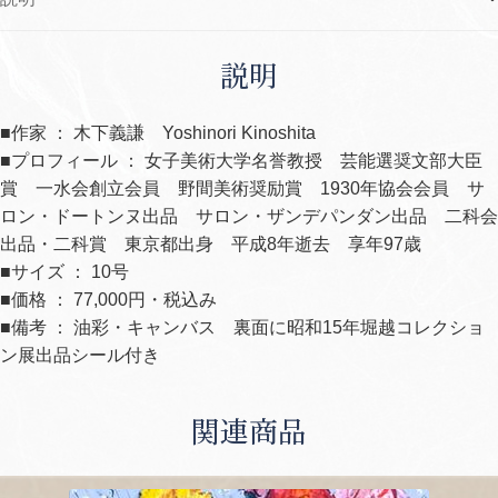
説明
■作家 ： 木下義謙 Yoshinori Kinoshita
■プロフィール ： 女子美術大学名誉教授 芸能選奨文部大臣
賞 一水会創立会員 野間美術奨励賞 1930年協会会員 サ
ロン・ドートンヌ出品 サロン・ザンデパンダン出品 二科会
出品・二科賞 東京都出身 平成8年逝去 享年97歳
■サイズ ： 10号
■価格 ： 77,000円・税込み
■備考 ： 油彩・キャンバス 裏面に昭和15年堀越コレクショ
ン展出品シール付き
関連商品