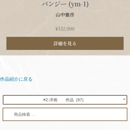
パンジー (ym-1)
山中雅彦
¥
132,000
詳細を見る
作品紹介に戻る
×
2-洋画 作品 (97)
検
検
索
索
対
象: