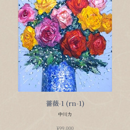
薔薇-1 (rn-1)
中川力
¥
99,000