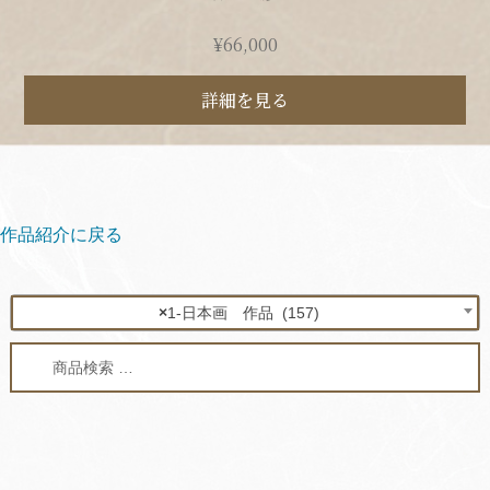
¥
66,000
詳細を見る
作品紹介に戻る
×
1-日本画 作品 (157)
検
検
索
索
対
象: