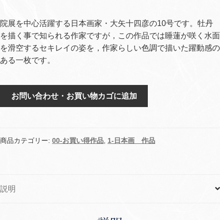
院展を中心活躍する日本画家・大矢十四彦の10号です。牡丹
を描く事で知られる作家ですが，この作品では睡蓮が咲く水面
を滑空するセキレイの姿を，作家らしい色調で描いた躍動感の
ある一枚です。
水
お問い合わせ・お買い物カゴに追加
面
個
商品カテゴリー:
00-お買い得作品
,
1-日本画 作品
説明