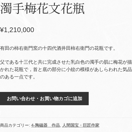
濁手梅花文花瓶
¥
1,210,000
有田の柿右衛門窯の十四代酒井田柿右衛門の花瓶です。
父である十三代と共に完成させた乳白色の濁手の肌に梅花が描
かれた花瓶で，首と底の部分に小紋の模様があしらわれた気品
のある一点です。
濁
お問い合わせ・お買い物カゴに追加
手
梅
花
文
商品カテゴリー:
4-陶磁器 作品
,
人間国宝・巨匠作家