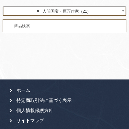
×
人間国宝・巨匠作家 (21)
検
検
索
索
対
象:
ホーム
特定商取引法に基づく表示
個人情報保護方針
サイトマップ