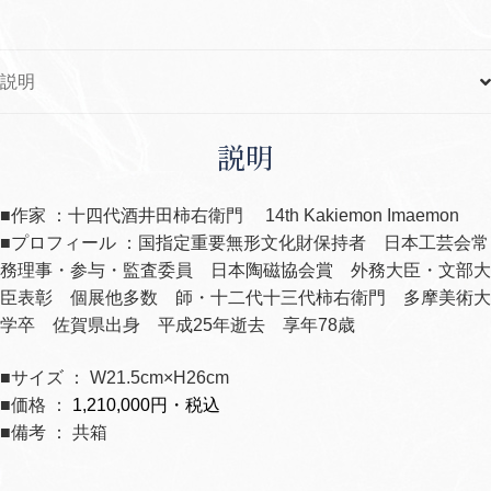
花
瓶
個
説明
説明
■作家 ：十四代酒井田柿右衛門 14th Kakiemon Imaemon
■プロフィール ：国指定重要無形文化財保持者 日本工芸会常
務理事・参与・監査委員 日本陶磁協会賞 外務大臣・文部大
臣表彰 個展他多数 師・十二代十三代柿右衛門 多摩美術大
学卒 佐賀県出身 平成
25
年逝去 享年
78
歳
■サイズ ： W21.5cm×H26cm
■価格 ：
1,210,000円・税込
■備考 ： 共箱