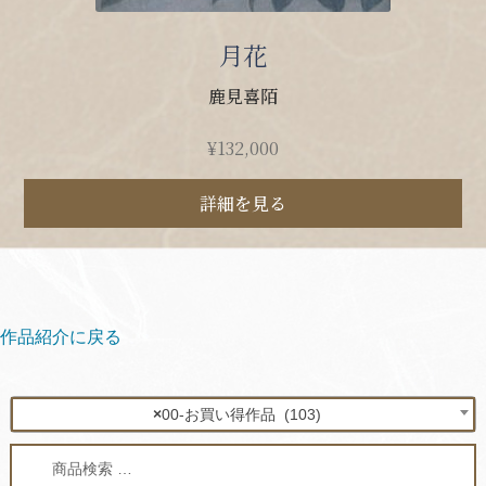
月花
鹿見喜陌
¥
132,000
詳細を見る
作品紹介に戻る
×
00-お買い得作品 (103)
検
検
索
索