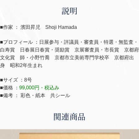
説明
■作家 ： 濱田昇児 Shoji Hamada
■プロフィール ：日展参与・評議員・審査員・特選・無監査・
白寿賞 日春展日春賞・奨励賞 京展審査員・市長賞 京都府
文化賞 師・小野竹喬 京都市立美術専門学校卒 京都府出
身 昭和
2
年生まれ
■サイズ ：8号
■価格 ：
99,000円・税込み
■備考 ： 彩色・紙本 共シール
関連商品