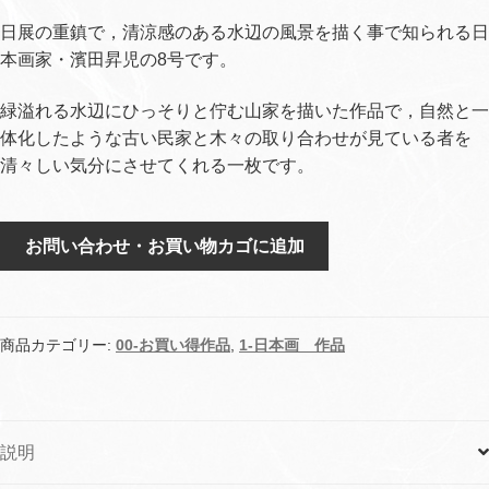
日展の重鎮で，清涼感のある水辺の風景を描く事で知られる日
本画家・濱田昇児の8号です。
緑溢れる水辺にひっそりと佇む山家を描いた作品で，自然と一
体化したような古い民家と木々の取り合わせが見ている者を
清々しい気分にさせてくれる一枚です。
山
お問い合わせ・お買い物カゴに追加
家
hs-
2
個
商品カテゴリー:
00-お買い得作品
,
1-日本画 作品
説明