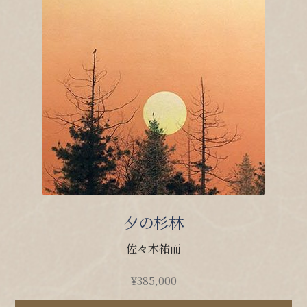
夕の杉林
佐々木祐而
¥
385,000