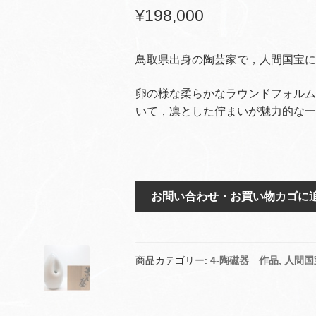
¥
198,000
鳥取県出身の陶芸家で，人間国宝に
卵の様な柔らかなラウンドフォルム
いて，凛とした佇まいが魅力的な一
白
お問い合わせ・お買い物カゴに
瓷
壺
ma-
1
商品カテゴリー:
4-陶磁器 作品
,
人間国
個