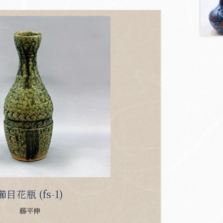
櫛目花瓶 (fs-1)
藤平伸