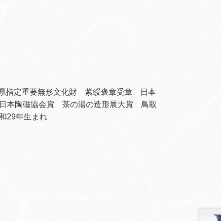
取県指定重要無形文化財 紫綬褒章受章 日本
日本陶磁協会賞 茶の湯の造形展大賞 鳥取
和
29
年生まれ