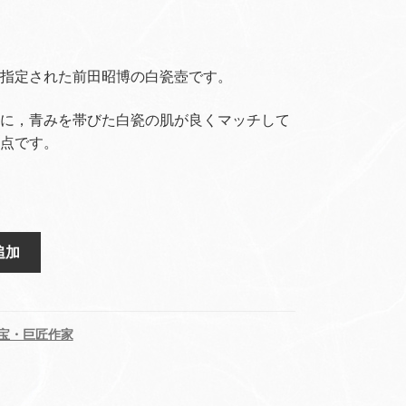
指定された前田昭博の白瓷壺です。
に，青みを帯びた白瓷の肌が良くマッチして
点です。
追加
宝・巨匠作家