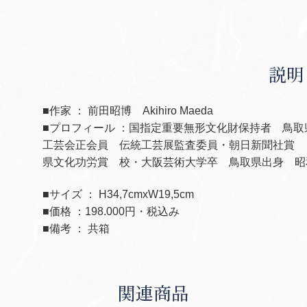
説明
■作家 ： 前田昭博 Akihiro Maeda
■プロフィール ：国指定重要無形文化財保持者 鳥
工芸会正会員 伝統工芸展監査委員・朝日新聞社賞 
県文化功労賞 校・大阪芸術大学卒 鳥取県出身 昭
■サイズ ： H34,7cmxW19,5cm
■価格 ：198.000円・税込み
■備考 ： 共箱
関連商品