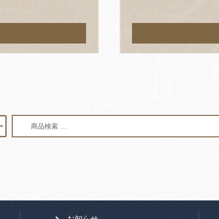
検
検
索
索
対
象:
お知らせ