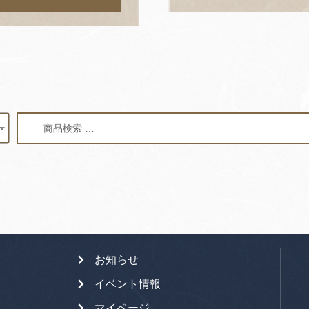
検
検
索
索
対
象:
お知らせ
イベント情報
マイページ