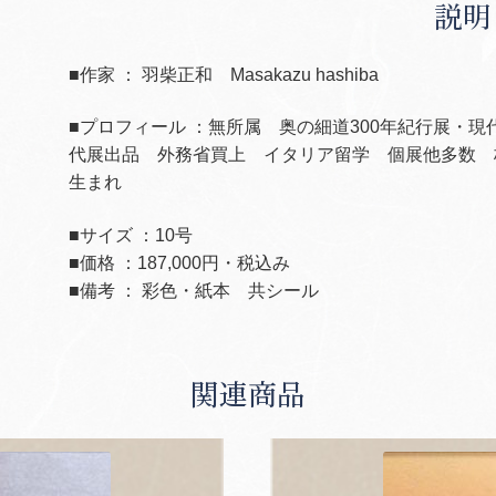
説明
■作家 ： 羽柴正和 Masakazu hashiba
■プロフィール ：無所属 奥の細道
300
年紀行展・現
代展出品 外務省買上 イタリア留学 個展他多数 
生まれ
■サイズ ：10号
■価格 ：187,000円・税込み
■備考 ： 彩色・紙本 共シール
関連商品