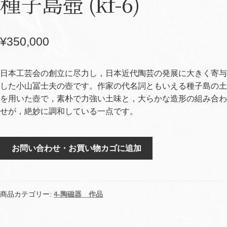
種子島壺 (kf-6)
¥
350,000
日本工芸会の創立に尽力し，日本近代陶芸の発展に大きく寄与
した小山冨士夫の壺です。作家の代名詞ともいえる種子島の土
を用いた壺で，素朴で力強い土味と，大らかな造形の組み合わ
せが，絶妙に調和している一点です。
種
お問い合わせ・お買い物カゴに追加
子
島
壺
(kf-
商品カテゴリー:
4-陶磁器 作品
6)
個