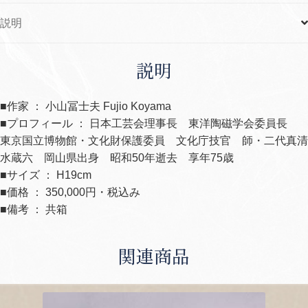
説明
説明
■作家 ： 小山冨士夫 Fujio Koyama
■プロフィール ： 日本工芸会理事長 東洋陶磁学会委員長
東京国立博物館・文化財保護委員 文化庁技官 師・二代真清
水蔵六 岡山県出身 昭和50年逝去 享年75歳
■サイズ ： H19cm
■価格 ： 350,000円・税込み
■備考 ： 共箱
関連商品