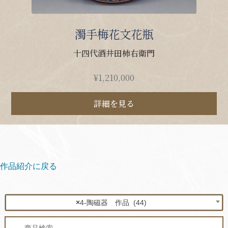
濁手梅花文花瓶
十四代酒井田柿右衛門
¥
1,210,000
詳細を見る
作品紹介に戻る
×
4-陶磁器 作品 (44)
検
検