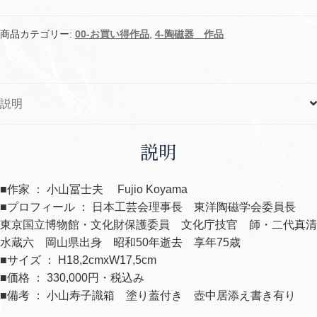
文
水
商品カテゴリー:
00-お買い得作品
,
4-陶磁器 作品
指
個
説明
説明
■作家 ： 小山冨士夫 Fujio Koyama
■プロフィール ： 日本工芸会理事長 東洋陶磁学会委員長
東京国立博物館・文化財保護委員 文化庁技官 師・二代真清
水蔵六 岡山県出身 昭和50年逝去 享年75歳
■サイズ ： H18,2cmxW17,5cm
■価格 ： 330,000円・税込み
■備考 ： 小山寿子識箱 塗り蓋付き 壺中居添え書き有り