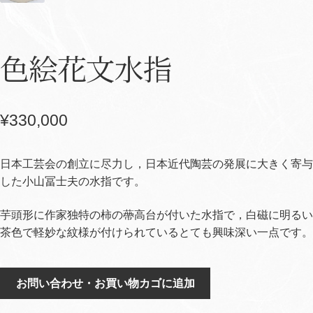
色絵花文水指
¥
330,000
日本工芸会の創立に尽力し，日本近代陶芸の発展に大きく寄与
した小山冨士夫の水指です。
芋頭形に作家独特の柿の蔕高台が付いた水指で，白磁に明るい
茶色で軽妙な紋様が付けられているとても興味深い一点です。
色
お問い合わせ・お買い物カゴに追加
絵
花