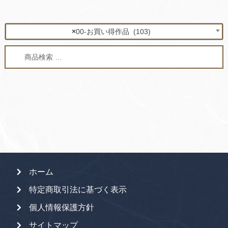
×
00-お買い得作品 (103)
検
検
索
索
対
象:
ホーム
特定商取引法に基づく表示
個人情報保護方針
サイトマップ