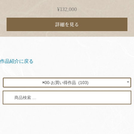
¥
132,000
詳細を見る
作品紹介に戻る
×
00-お買い得作品 (103)
検
検
索
索
対
象: