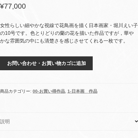
¥
77,000
女性らしい細やかな視線で花鳥画を描く日本画家・堀川えい子
の10号です。色とりどりの蘭の花を描いた作品ですが，華や
かな雰囲気の中にも清楚さを感じさせてくれる一枚です。
蘭
お問い合わせ・お買い物カゴに追加
花
個
商品カテゴリー:
00-お買い得作品
,
1-日本画 作品
説明