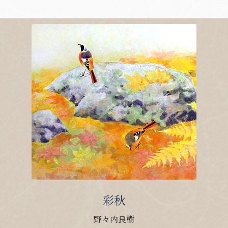
彩秋
野々内良樹