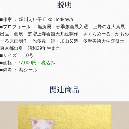
説明
■作家 ： 堀川えい子 Eiko Horikawa
■プロフィール ： 無所属 春季創画展入選 上野の森大賞展
出品 個展 芝増上寺会館天井絵制作 さくらめーる・かもめ
ーる原画制作 他多数 師・加山又造 多摩美術大学院修士
東京都出身 昭和29年生まれ
■サイズ ： 10号
■価格 ：
77,000円・税込み
■備考 ： 共シール
関連商品