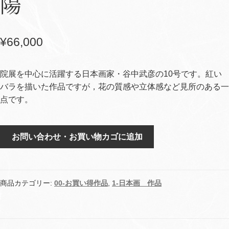
陽
¥
66,000
院展を中心に活躍する日本画家・谷中武彦の10号です。紅い
バラを描いた作品ですが，花の質感や立体感など見所のある一
点です。
陽
お問い合わせ・お買い物カゴに追加
個
商品カテゴリー:
00-お買い得作品
,
1-日本画 作品