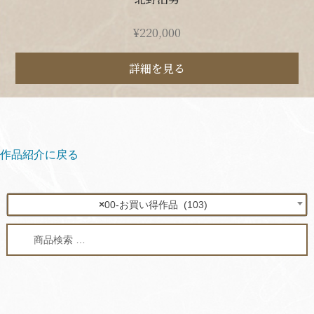
¥
220,000
詳細を見る
作品紹介に戻る
×
00-お買い得作品 (103)
検
検
索
索
対
象: