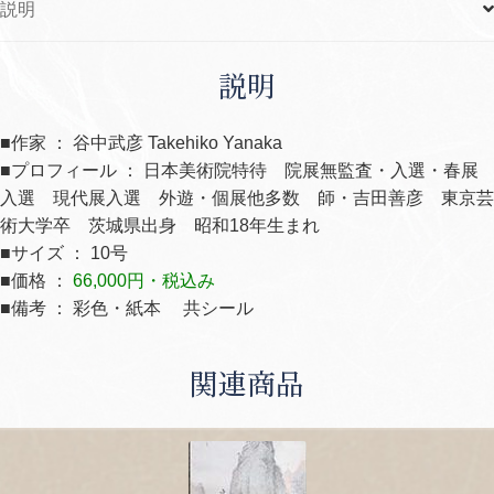
説明
説明
■作家 ： 谷中武彦 Takehiko Yanaka
■プロフィール ： 日本美術院特待 院展無監査・入選・春展
入選 現代展入選 外遊・個展他多数 師・吉田善彦 東京芸
術大学卒 茨城県出身 昭和18年生まれ
■サイズ ： 10号
■価格 ：
66,000円・税込み
■備考 ： 彩色・紙本 共シール
関連商品