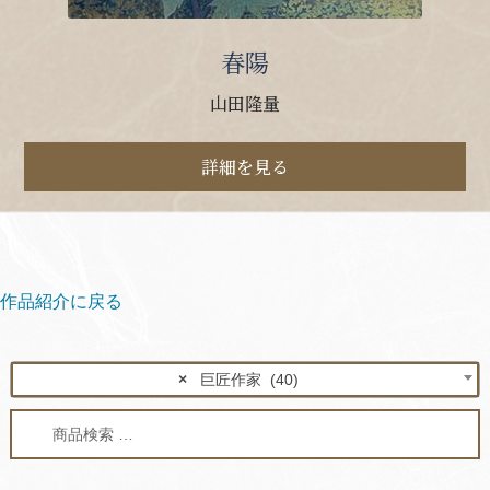
春陽
山田隆量
詳細を見る
作品紹介に戻る
×
巨匠作家 (40)
検
検
索
索
対