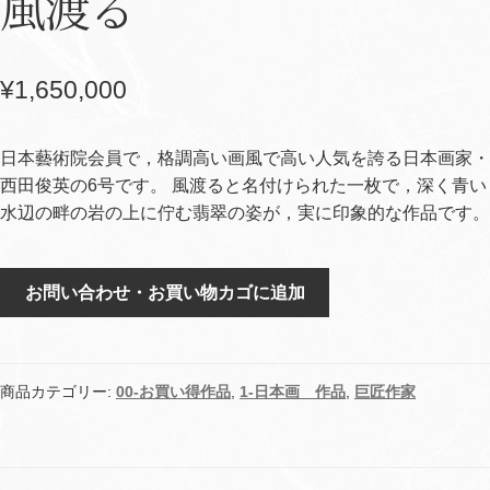
風渡る
¥
1,650,000
日本藝術院会員で，格調高い画風で高い人気を誇る日本画家・
西田俊英の6号です。 風渡ると名付けられた一枚で，深く青い
水辺の畔の岩の上に佇む翡翠の姿が，実に印象的な作品です。
風
お問い合わせ・お買い物カゴに追加
渡
る
個
商品カテゴリー:
00-お買い得作品
,
1-日本画 作品
,
巨匠作家