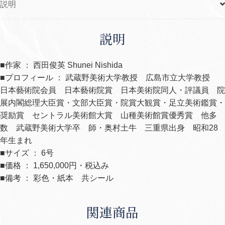
説明
説明
■作家 ： 西田俊英 Shunei Nishida
■プロフィール ： 武蔵野美術大学教授 広島市立大学教授
日本藝術院会員 日本藝術院賞 日本美術院同人・評議員 院
展内閣総理大臣賞・文部大臣賞・院賞大観賞・足立美術鑑賞・
奨励賞 セントラル美術館大賞 山種美術館賞優秀賞 他多
数 武蔵野美術大学卒 師・奥村土牛 三重県出身 昭和28
年生まれ
■サイズ ： 6号
■価格 ： 1,650,000円・税込み
■備考 ： 彩色・紙本 共シール
関連商品