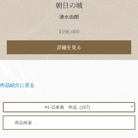
朝日の城
清水由朗
¥
198,000
詳細を見る
作品紹介に戻る
×
1-日本画 作品 (157)
検
検
索
索
対