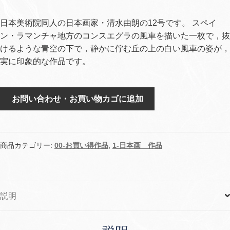
日本美術院同人の日本画家・清水由朗の12号です。 スペイ
ン・ラマンチャ地方のコンスエグラの風車を描いた一枚で，抜
けるような青空の下で，静かに佇む丘の上の白い風車の姿が，
実に印象的な作品です。
風
お問い合わせ・お買い物カゴに追加
車
の
丘
個
商品カテゴリー:
00-お買い得作品
,
1-日本画 作品
説明