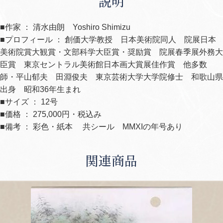
説明
■作家 ： 清水由朗 Yoshiro Shimizu
■プロフィール ： 創価大学教授 日本美術院同人 院展日本
美術院賞大観賞・文部科学大臣賞・奨励賞 院展春季展外務大
臣賞 東京セントラル美術館日本画大賞展佳作賞 他多数
師・平山郁夫 田淵俊夫 東京芸術大学大学院修士 和歌山県
出身 昭和36年生まれ
■サイズ ： 12号
■価格 ： 275,000円・税込み
■備考 ： 彩色・紙本 共シール MMXIの年号あり
関連商品