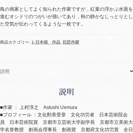
鳥の画家としてよく知られた作家ですが，紅葉の浮かぶ水面を
進むオシドリのつがいが描いてあり，秋の静かなしっとりとし
た空気が伝わってくるような一枚です。
商品カテゴリー:
1-日本画 作品
,
巨匠作家
説明
説明
■作家 ： 上村淳之 Astushi Uemura
■プロフィール ：文化勲章受章 文化功労者 日本芸術院会
員 日本芸術院賞 京都市立芸術大学副学長 京都市立美術大
学名誉教授 創画会理事長 創画賞 京都府文化功労賞 全日