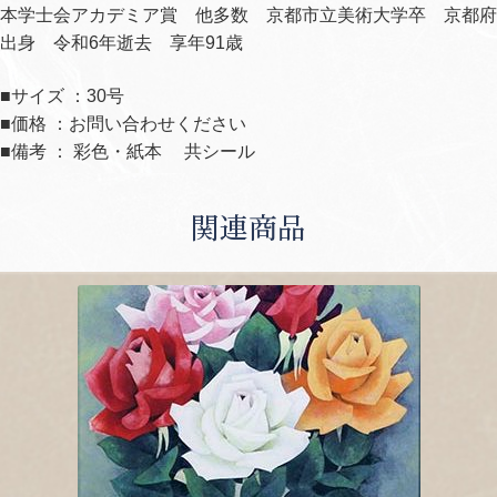
本学士会アカデミア賞 他多数 京都市立美術大学卒 京都府
出身 令和
6
年逝去 享年
91
歳
■サイズ ：30号
■価格 ：お問い合わせください
■備考 ： 彩色・紙本 共シール
関連商品