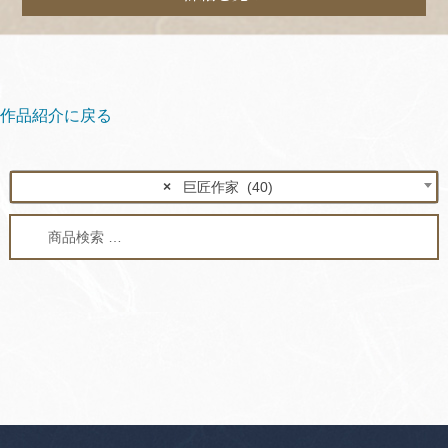
作品紹介に戻る
×
巨匠作家 (40)
検
検
索
索
対
象: