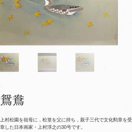
鴛鴦
上村松園を祖母に，松篁を父に持ち，親子三代で文化勲章を受
章した日本画家・上村淳之の30号です。