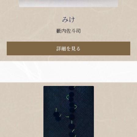
みけ
籔内佐斗司
詳細を見る