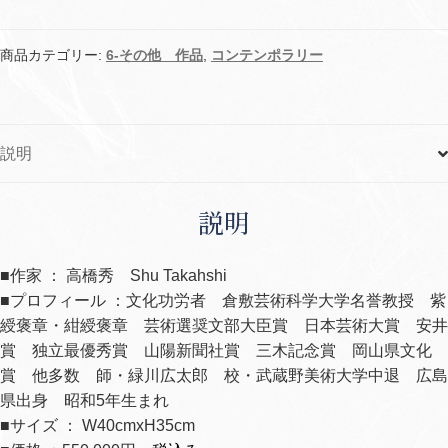
商品カテゴリー:
6-その他 作品
,
コンテンポラリー
説明
説明
■作家 ： 高橋秀 Shu Takahshi
■プロフィール ：文化功労者 倉敷芸術科学大学名誉教授 紫
綬褒章・紺綬褒章 芸術選奨文部大臣賞 日本芸術大賞 安井
賞 独立最優秀賞 山陽新聞社賞 三木記念賞 岡山県文化
賞 他多数 師・緑川広太郎 校・武蔵野美術大学中退 広島
県出身 昭和
5
年生まれ
■サイズ ： W40cmxH35cm