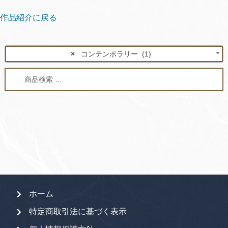
作品紹介に戻る
×
コンテンポラリー (1)
検
検
索
索
対
象:
ホーム
特定商取引法に基づく表示