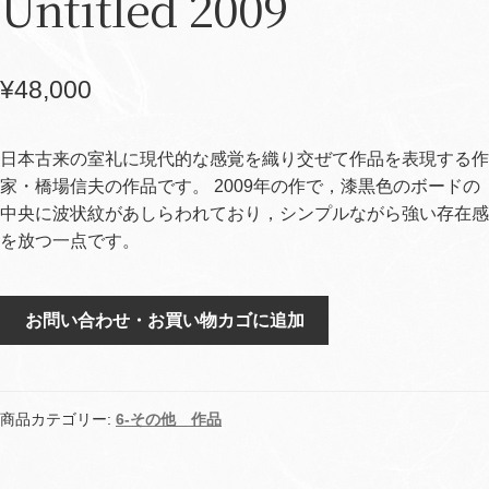
Untitled 2009
¥
48,000
日本古来の室礼に現代的な感覚を織り交ぜて作品を表現する作
家・橋場信夫の作品です。 2009年の作で，漆黒色のボードの
中央に波状紋があしらわれており，シンプルながら強い存在感
を放つ一点です。
Untitled
お問い合わせ・お買い物カゴに追加
2009
個
商品カテゴリー:
6-その他 作品