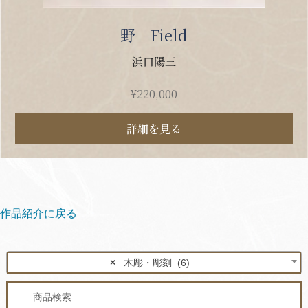
野 Field
浜口陽三
¥
220,000
詳細を見る
作品紹介に戻る
×
木彫・彫刻 (6)
検
検
索
索