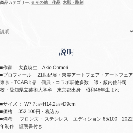
ン
商品カテゴリー:
6-その他 作品
,
木彫・彫刻
グ
の
Jacka
説明
個
説明
■作家 ：大森暁生 Akio Ohmori
■プロフィール ：21世紀展・東美アートフェア・アートフェア
東京・TCAF出品 個展・コラボ展他多数 師・籔内佐斗司
校・愛知県立芸術大学卒 東京都出身 昭和46年生まれ
■サイズ ： W7.7㎝×H14.2㎝×D9cm
■価格 ：352,100円・税込み
■備考 ： ブロンズ・ ステンレス エディション 65/100 2022
年制作 証明書付き