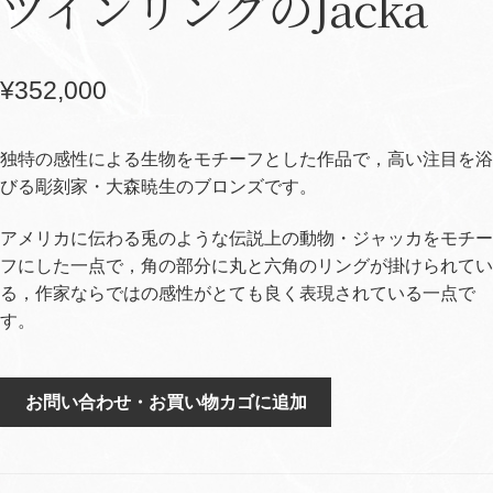
ツインリングのJacka
¥
352,000
独特の感性による生物をモチーフとした作品で，高い注目を浴
びる彫刻家・大森暁生のブロンズです。
アメリカに伝わる兎のような伝説上の動物・ジャッカをモチー
フにした一点で，角の部分に丸と六角のリングが掛けられてい
る，作家ならではの感性がとても良く表現されている一点で
す。
ツ
お問い合わせ・お買い物カゴに追加
イ
ン
リ