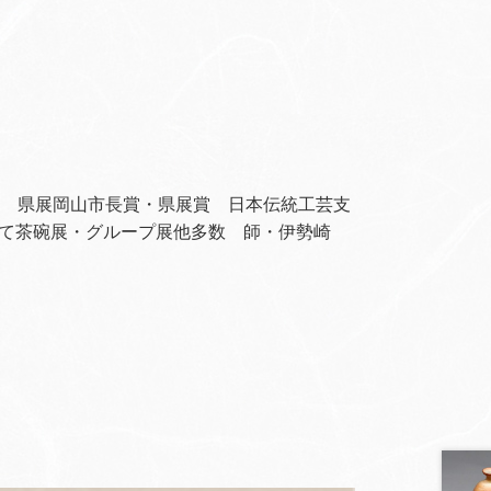
員 県展岡山市長賞・県展賞 日本伝統工芸支
て茶碗展・グループ展他多数 師・伊勢崎