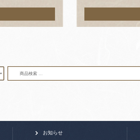
検
検
索
索
対
象:
お知らせ