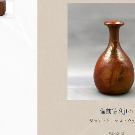
備前徳利jt-5
ジョン・トーマス・ウ
¥
38,500