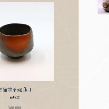
青備前茶碗 fk-1
藤原康
¥
66,000