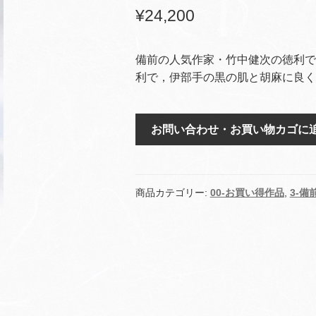
¥
24,200
備前の人気作家・竹中健次の徳利で
利で，伊部手の黒の肌と胡麻に良く
伊
お問い合わせ・お買い物カゴに
部
黒
徳
利
商品カテゴリー:
00-お買い得作品
,
3-備
tk-
7
個