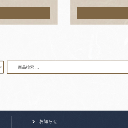
検
検
索
索
対
象:
お知らせ