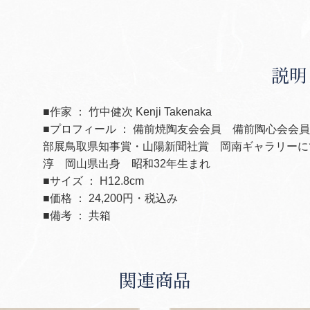
説明
■作家 ： 竹中健次 Kenji Takenaka
■プロフィール ： 備前焼陶友会会員 備前陶心会会
部展鳥取県知事賞・山陽新聞社賞 岡南ギャラリーに
淳 岡山県出身 昭和32年生まれ
■サイズ ： H12.8cm
■価格 ： 24,200円・税込み
■備考 ： 共箱
関連商品