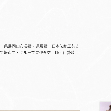
員 県展岡山市長賞・県展賞 日本伝統工芸支
て茶碗展・グループ展他多数 師・伊勢崎