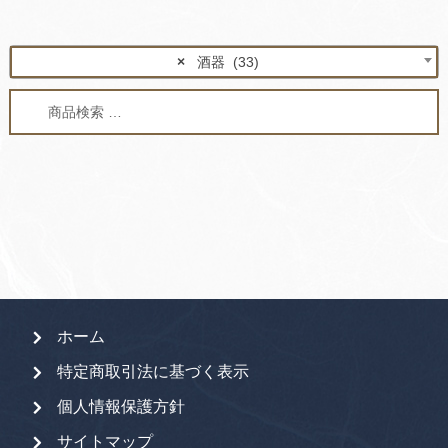
×
酒器 (33)
検
検
索
索
対
象:
ホーム
特定商取引法に基づく表示
個人情報保護方針
サイトマップ