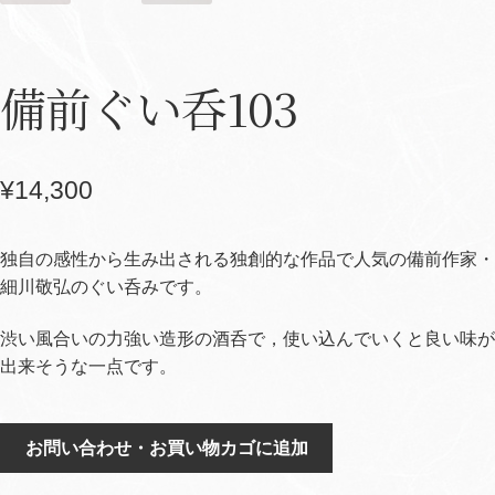
備前ぐい呑103
¥
14,300
独自の感性から生み出される独創的な作品で人気の備前作家・
細川敬弘のぐい呑みです。
渋い風合いの力強い造形の酒呑で，使い込んでいくと良い味が
出来そうな一点です。
備
お問い合わせ・お買い物カゴに追加
前
ぐ