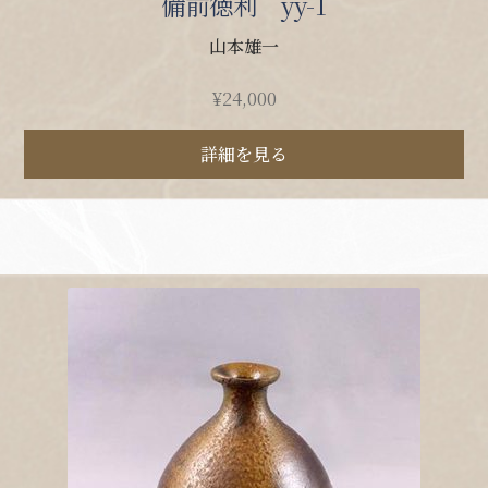
備前徳利 yy-1
山本雄一
¥
24,000
詳細を見る