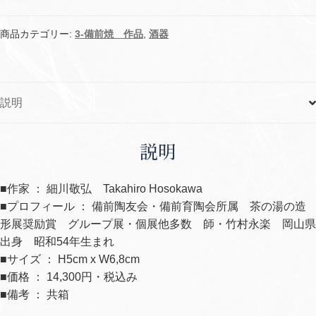
い
呑
商品カテゴリー:
3-備前焼 作品
,
酒器
103
個
説明
説明
■作家 ： 細川敬弘 Takahiro Hosokawa
■プロフィール ： 備前陶友会・備前育陶会所属 茶の湯の造
形展奨励賞 グループ展・個展他多数 師・竹村永楽 岡山県
出身 昭和
54
年生まれ
■サイズ ： H5cm x W6,8cm
■価格 ： 14,300円・税込み
■備考 ： 共箱