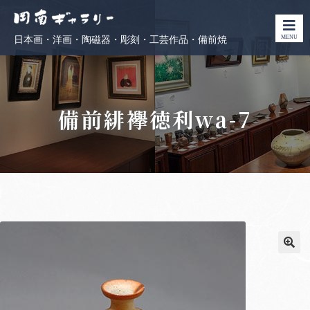
MENU
日本画・洋画・陶磁器・彫刻・工芸作品・備前焼
備前緋襷徳利wa-7