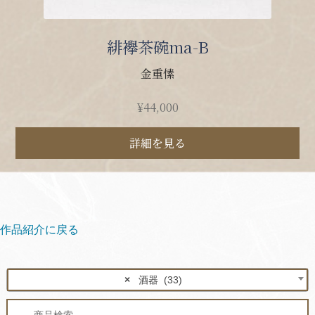
緋襷茶碗ma-B
金重愫
¥
44,000
詳細を見る
作品紹介に戻る
×
酒器 (33)
検
検