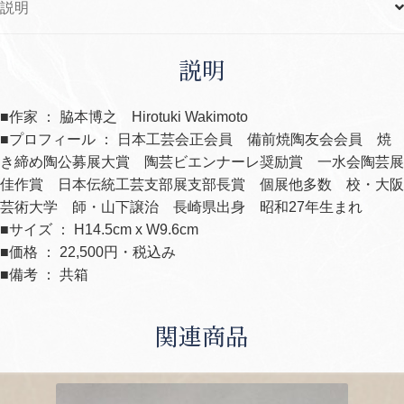
説明
個
説明
■作家 ： 脇本博之 Hirotuki Wakimoto
■プロフィール ： 日本工芸会正会員 備前焼陶友会会員 焼
き締め陶公募展大賞 陶芸ビエンナーレ奨励賞 一水会陶芸展
佳作賞 日本伝統工芸支部展支部長賞 個展他多数 校・大阪
芸術大学 師・山下譲治 長崎県出身 昭和27年生まれ
■サイズ ： H14.5cm x W9.6cm
■価格 ： 22,500円・税込み
■備考 ： 共箱
関連商品