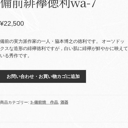
備前緋襷徳利wa-7
¥
22,500
備前の実力派作家の一人・脇本博之の徳利です。 オーソドッ
クスな造形の緋襷徳利ですが，白い肌に緋襷が鮮やかに映えて
いる秀作です。
備
お問い合わせ・お買い物カゴに追加
前
緋
襷
徳
商品カテゴリー:
3-備前焼 作品
,
酒器
利
wa-
7