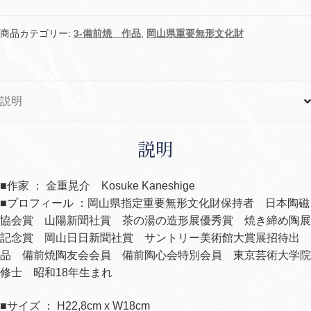
入
kk-
商品カテゴリー:
3-備前焼 作品
,
岡山県重要無形文化財
A
個
説明
説明
■作家 ： 金重晃介 Kosuke Kaneshige
■プロフィール ：岡山県指定重要無形文化財保持者 日本陶磁
協会賞 山陽新聞社賞 茶の湯の造形展優秀賞 焼き締め陶展
記念賞 岡山日日新聞社賞 サントリー美術館大賞展招待出
品 備前焼陶友会会員 備前陶心会特別会員 東京芸術大学院
修士 昭和18年生まれ
■サイズ ： H22,8cm x W18cm