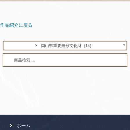
作品紹介に戻る
×
岡山県重要無形文化財 (14)
検
検
索
索
対
象:
ホーム