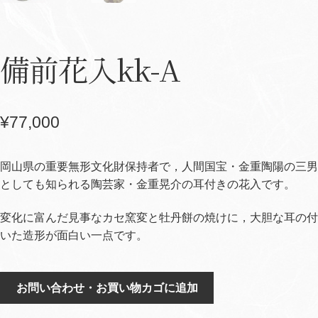
備前花入kk-A
¥
77,000
岡山県の重要無形文化財保持者で，人間国宝・金重陶陽の三男
としても知られる陶芸家・金重晃介の耳付きの花入です。
変化に富んだ見事なカセ窯変と牡丹餅の焼けに，大胆な耳の付
いた造形が面白い一点です。
備
お問い合わせ・お買い物カゴに追加
前
花