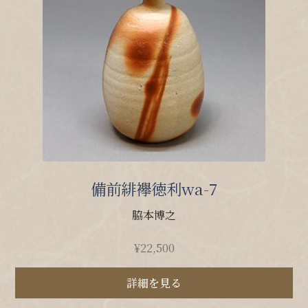
備前緋襷徳利wa-7
脇本博之
¥
22,500
詳細を見る