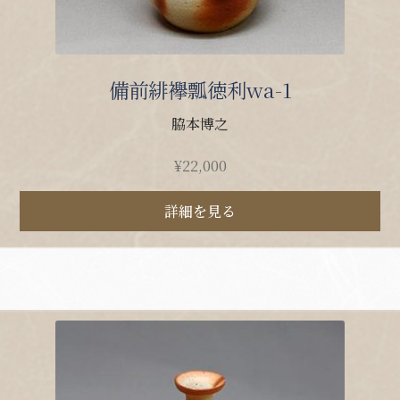
備前緋襷瓢徳利wa-1
脇本博之
¥
22,000
詳細を見る