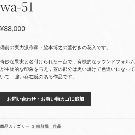
wa-51
¥
88,000
備前の実力派作家・脇本博之の蓋付きの花入です。
奇妙な果実と名付けられた一点で，有機的なラウンドフォルム
が生物的な印象を与え，蓋の部分は黒い焼けで色違いになって
いて，強い存在感のある作品です。
備
お問い合わせ・お買い物カゴに追加
前
花
入
奇
商品カテゴリー:
3-備前焼 作品
妙