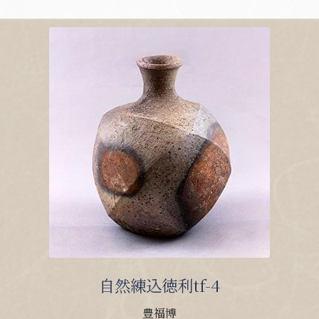
自然練込徳利tf-4
豊福博