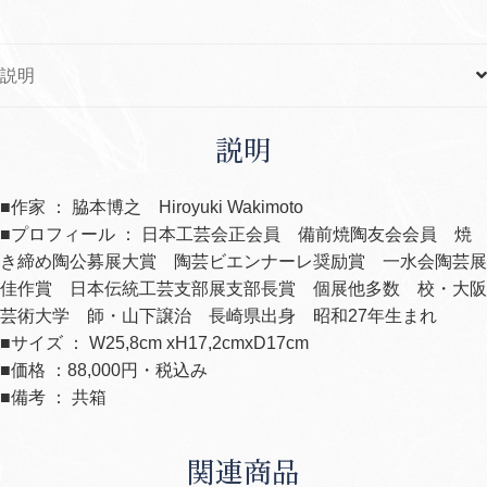
な
果
説明
実
wa-
51
説明
個
■作家 ： 脇本博之 Hiroyuki Wakimoto
■プロフィール ： 日本工芸会正会員 備前焼陶友会会員 焼
き締め陶公募展大賞 陶芸ビエンナーレ奨励賞 一水会陶芸展
佳作賞 日本伝統工芸支部展支部長賞 個展他多数 校・大阪
芸術大学 師・山下譲治 長崎県出身 昭和27年生まれ
■サイズ ： W25,8cm xH17,2cmxD17cm
■価格 ：88,000円・税込み
■備考 ： 共箱
関連商品