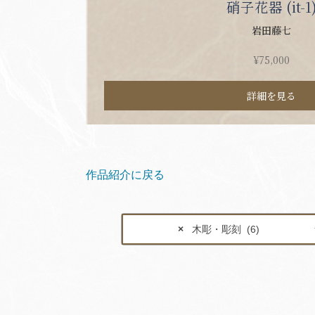
硝子花器 (it-1
岩田藤七
¥
75,000
詳細を見る
作品紹介に戻る
×
木彫・彫刻 (6)