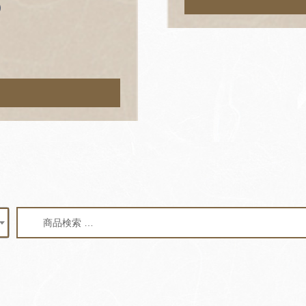
)
検
検
索
索
対
象: