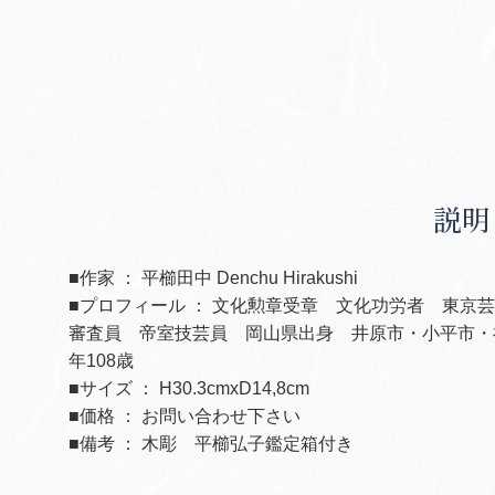
説明
■作家 ： 平櫛田中 Denchu Hirakushi
■プロフィール ： 文化勲章受章 文化功労者 東京
審査員 帝室技芸員 岡山県出身 井原市・小平市・
年108歳
■サイズ ： H30.3cmxD14,8cm
■価格 ： お問い合わせ下さい
■備考 ： 木彫 平櫛弘子鑑定箱付き